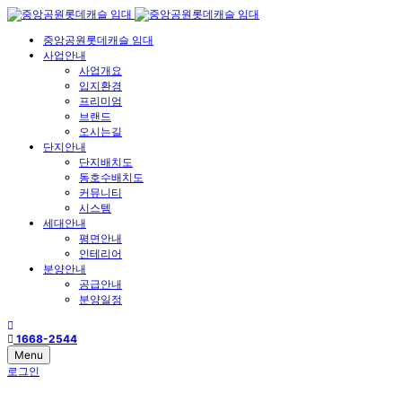
중앙공원롯데캐슬 임대
사업안내
사업개요
입지환경
프리미엄
브랜드
오시는길
단지안내
단지배치도
동호수배치도
커뮤니티
시스템
세대안내
평면안내
인테리어
분양안내
공급안내
분양일정
1668-2544
Menu
로그인